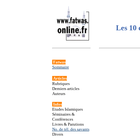
L
es 10
Fatwas
Sommaire
Articles
Rubriques
Derniers articles
Auteurs
Infos
Etudes Islamiques
Séminaires &
Conférences
Livres & Parutions
No. de tél. des savants
Divers